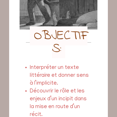
OBJECTIF
S:
Interpréter un texte
littéraire et donner sens
à l’implicite.
Découvrir le rôle et les
enjeux d’un incipit dans
la mise en route d’un
récit.