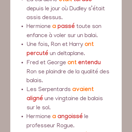
La carabine
était
tordue
depuis le jour où Dudley s’était
assis dessus.
Hermione
a
passé
toute son
enfance à voler sur un balai.
Une fois, Ron et Harry
ont
percuté
un deltaplane.
Fred et George
ont
entendu
Ron se plaindre de la qualité des
balais.
Les Serpentards
avaient
aligné
une vingtaine de balais
sur le sol.
Hermione
a
angoissé
le
professeur Rogue.