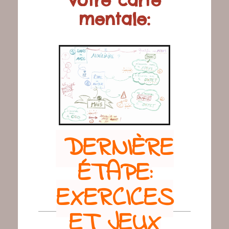
votre carte
mentale:
DERNIÈRE
ÉTAPE:
EXERCICES
ET JEUX