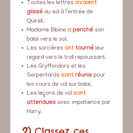
Toutes les lettres
avaient
glissé
au sol à l’entrée de
Quirell.
Madame Bibine
a
penché
son
balai vers le sol.
Les sorcières
ont
tourné
leur
regard vers le troll repoussant.
Les Gryffondors et les
Serpentards
sont
réunis
pour
les cours de vol sur balai.
Les leçons de vol
sont
attendues
avec impatience par
Harry.
2)
Classez ces