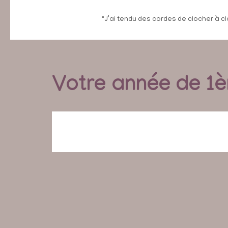
"J’ai tendu des cordes de clocher à cl
Votre année de 1è