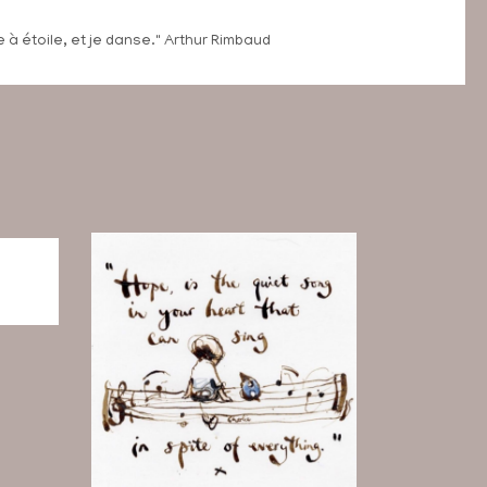
 à étoile, et je danse." Arthur Rimbaud