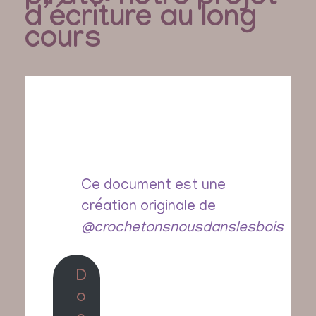
d’écriture au long
cours
Ce document est une
création originale de
@crochetonsnousdanslesbois
D
o