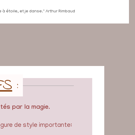
 à étoile, et je danse." Arthur Rimbaud
FS
:
ités par la magie
.
igure de style importante: