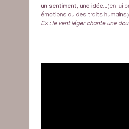
un sentiment, une idée.
..(en lui
émotions ou des traits humains)
Ex : le vent léger chante une do