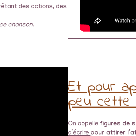
 prêtant des actions, des
uce chanson.
Et pour ap
peu cette 
On appelle
figures de s
d’écrire
pour attirer l’