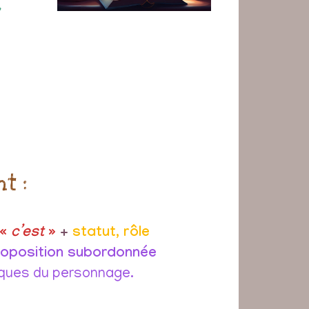
,
t :
 «
c’est
»
+
statut, rôle
roposition subordonnée
iques du personnage.