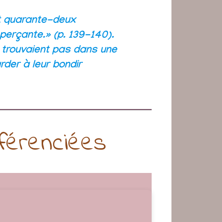
ent quarante-deux
 perçante.» (p. 139-140).
e trouvaient pas dans une
arder à leur bondir
férenciées