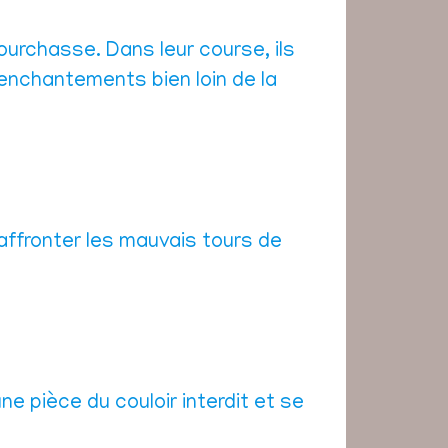
pourchasse. Dans leur course, ils
’enchantements bien loin de la
 affronter les mauvais tours de
ne pièce du couloir interdit et se