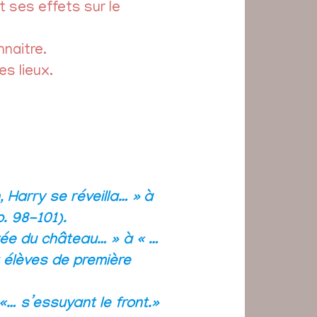
t ses effets sur le
nnaitre.
s lieux.
 Harry se réveilla… »
à
. 98-101).
trée du château… » à « …
 élèves de première
«… s’essuyant le front.»