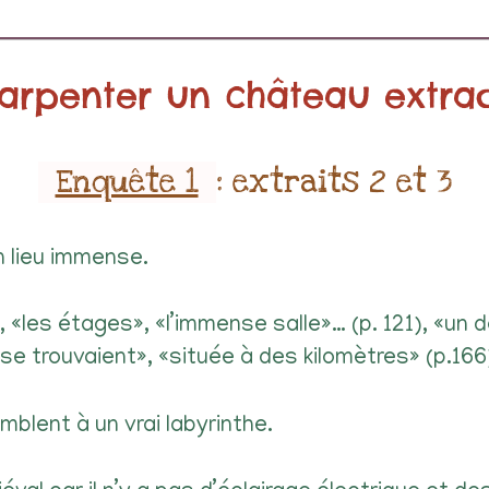
rpenter un château extrao
Enquête 1
: extraits 2 et 3
 lieu immense.
», «les étages», «l’immense salle»… (p. 121), «un 
s se trouvaient», «située à des kilomètres» (p.166
blent à un vrai labyrinthe.