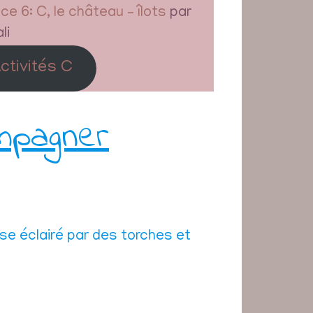
e 6: C, le château – îlots
par
li
ctivités C
mpagner
se éclairé par des torches et