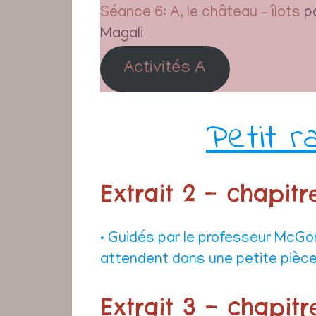
Séance 6: A, le château – îlots
p
Magali
Activités A
Petit 
Extrait 2 – chapitr
• Guidés par le professeur McGo
attendent dans une petite pièce 
Extrait 3 – chapitr