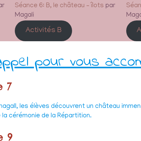
ar
Séance 6: B, le château – îlots
par
Séanc
Magali
Maga
Activités B
A
rappel pour vous acco
e 7
nagall, les élèves découvrent un château immen
la cérémonie de la Répartition.
e 9