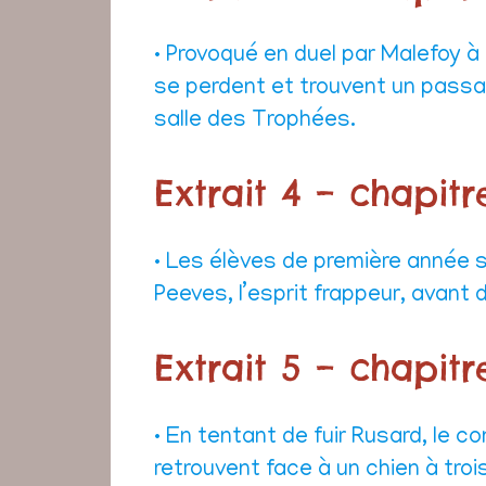
• Provoqué en duel par Malefoy à 
se perdent et trouvent un passag
salle des Trophées.
Extrait 4 – chapitr
• Les élèves de première année s
Peeves, l’esprit frappeur, avant 
Extrait 5 – chapitr
• En tentant de fuir Rusard, le c
retrouvent face à un chien à troi