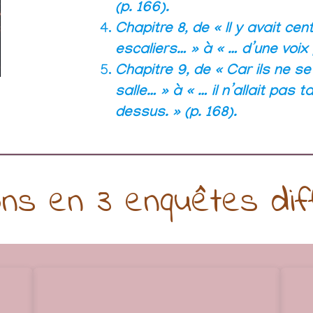
(p. 166).
Chapitre 8, de « Il y avait c
escaliers… » à « … d’une voix
Chapitre 9, de « Car ils ne s
salle… » à « … il n’allait pas t
dessus. » (p. 168).
ons en 3 enquêtes dif