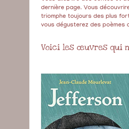
dernière page. Vous découvrirez
triomphe toujours des plus for
vous
dégusterez
des poèmes qu
Voici les œuvres qui 