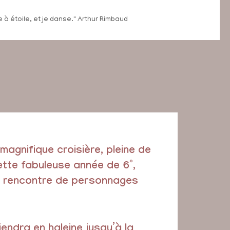
 à étoile, et je danse." Arthur Rimbaud
agnifique croisière, pleine de
ette fabuleuse année de 6°,
la rencontre de personnages
endra en haleine jusqu’à la