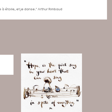
 à étoile, et je danse." Arthur Rimbaud